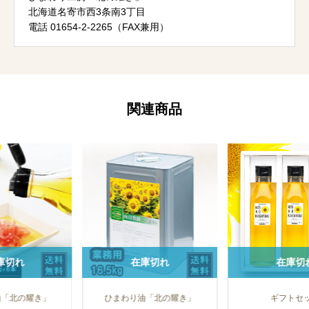
北海道名寄市西3条南3丁目
電話 01654-2-2265（FAX兼用）
関連商品
在庫切れ
在庫切れ
在
わり油「北の耀き」
ギフトセット
ギフ