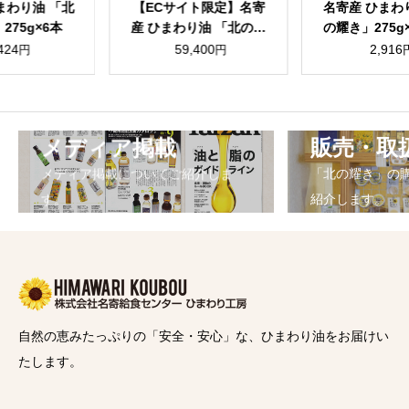
Cサイト限定】名寄
名寄産 ひまわり油 「北
ひまわり
ひまわり油 「北の耀
の耀き」275g×2本セッ
シング た
 16.5kg 一斗缶
ト（化粧箱入）
ット（
59,400
2,916
2
円
円
（業務用）
メディア掲載
販売・取
メディア掲載についてご紹介しま
「北の耀き」の
す。
紹介します。
自然の恵みたっぷりの「安全・安心」な、ひまわり油をお届けい
たします。