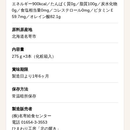
エネルギー900kcal／たんぱく質0g／脂質100g／炭水化物
0g／食塩相当量0mg／コレステロール0mg／ビタミンＥ
59.7mg／オレイン酸82.1g
原料原産地
北海道名寄市
内容量
275ｇ×3本（化粧箱入）
賞味期限
製造日より1年6ヶ月
保存方法
常温暗所保存
製造販売者
(株)名寄給食センター
電話 01654-3-3553
ひまわり工房「北の耀き」