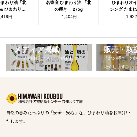
名寄産 ひまわり油 「北
ひまわりオイルドレッ
ひ
の耀き」 275g
シング たまねぎ味2本セ
シン
ット（化粧箱入）
1,404
1,922
円
円
メディア掲載
販売・取
メディア掲載についてご紹介しま
「北の耀き」の
す。
紹介します。
自然の恵みたっぷりの「安全・安心」な、ひまわり油をお届けい
たします。