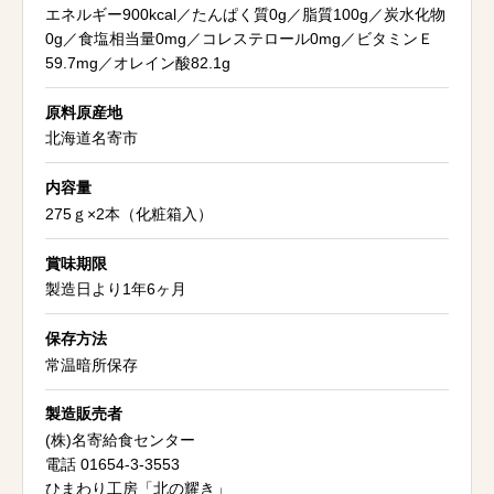
エネルギー900kcal／たんぱく質0g／脂質100g／炭水化物
0g／食塩相当量0mg／コレステロール0mg／ビタミンＥ
59.7mg／オレイン酸82.1g
原料原産地
北海道名寄市
内容量
275ｇ×2本（化粧箱入）
賞味期限
製造日より1年6ヶ月
保存方法
常温暗所保存
製造販売者
(株)名寄給食センター
電話 01654-3-3553
ひまわり工房「北の耀き」