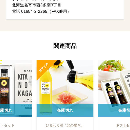
北海道名寄市西3条南3丁目
電話 01654-2-2265（FAX兼用）
関連商品
すめ
在庫切れ
在庫切れ
ひまわり油「北の耀き」
ギフトセット