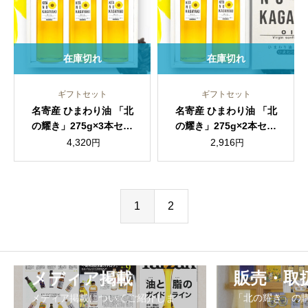
在庫切れ
在庫切れ
ギフトセット
ギフトセット
名寄産 ひまわり油 「北
名寄産 ひまわり油 「北
の耀き」275g×3本セッ
の耀き」275g×2本セッ
ト（化粧箱入）
ト（化粧箱入）
4,320
2,916
円
円
1
2
メディア掲載
販売・取
メディア掲載についてご紹介しま
「北の耀き」の