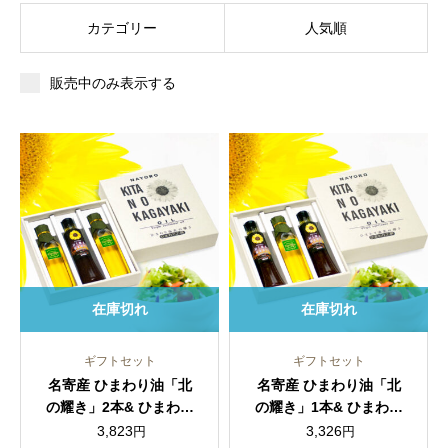
カテゴリー
人気順
販売中のみ表示する
在庫切れ
在庫切れ
ギフトセット
ギフトセット
名寄産 ひまわり油「北
名寄産 ひまわり油「北
の耀き」2本& ひまわり
の耀き」1本& ひまわり
油ドレッシング1本セッ
油ドレッシング2本セッ
3,823
3,326
円
円