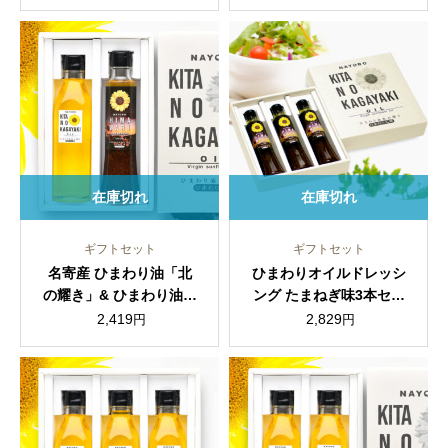
ト（化粧箱入）
ト（化粧箱入）
在庫切れ
在庫切れ
ギフトセット
ギフトセット
名寄産 ひまわり油「北
ひまわりオイルドレッシ
の耀き」& ひまわり油ド
ング たまねぎ味3本セッ
レッシングセット（化粧
ト（化粧箱入）
2,419
2,829
円
円
箱入）